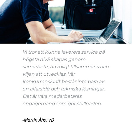
Vi tror att kunna leverera service på
högsta nivå skapas genom
samarbete, ha roligt tillsammans och
viljan att utvecklas. Vår
konkurrenskraft består inte bara av
en affärsidé och tekniska lösningar.
Det är våra medarbetares
engagemang som gör skillnaden.
-Martin Åhs, VD