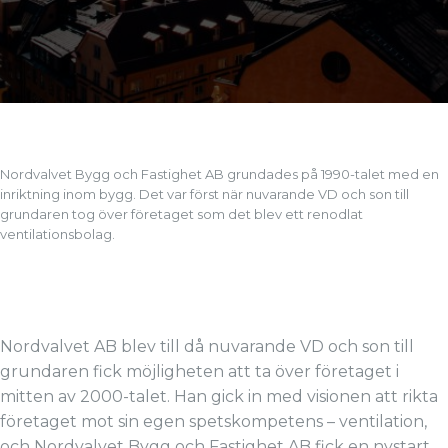
Nordvalvet Bygg och Fastighet AB grundades på 1990-talet med en
inriktning inom bygg. Det var först när nuvarande VD och son till
grundaren tog över företaget som det blev ett renodlat
ventilationsbolag.
Nordvalvet AB blev till då nuvarande VD och son till
grundaren fick möjligheten att ta över företaget i
mitten av 2000-talet. Han gick in med visionen att rikta
företaget mot sin egen spetskompetens – ventilation,
och Nordvalvet Bygg och Fastighet AB fick en nystart.